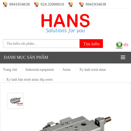
0941934638
024.32000610
0941934638
Đăng nhập
Đăng ký
(0)
DANH MỤC SẢN PHẨM
trang chủ
industrial equipment
airtac
xy lanh trượt airtac
xy lanh bàn trượt airtac hlq series