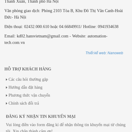
Thanh Xuân, Thành phố Hà Nội
Văn phòng giao dịch: ​Phòng 2103 Tòa B,
Khu Đô Thị Vân Canh-Hoài
Đức- Hà Nội
Điện thoại: 02432.000.610 hoặc 04.66849911/ Hotline: 0941934638
Email: kd02.hansvietnam@gmail.com - Website: automation-
tech.com.vn
Thiết kế web: Nanoweb
HỖ TRỢ KHÁCH HÀNG
Các câu hỏi thường gặp
Hướng dẫn đặt hàng
Phương thức vận chuyển
Chính sách đổi trả
ĐĂNG KÝ NHẬN TIN KHUYẾN MẠI
Vui lòng điền vào form đăng kí để nhận thông tin khuyến mại từ chúng
tôi. Xin chân thành cảm ơn!