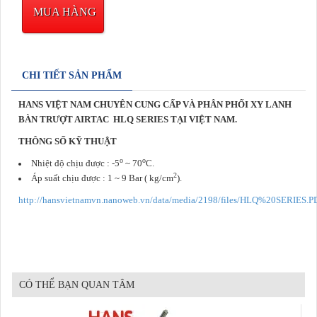
MUA HÀNG
CHI TIẾT SẢN PHẨM
HANS VIỆT NAM CHUYÊN CUNG CẤP VÀ PHÂN PHỐI XY LANH
BÀN TRƯỢT AIRTAC
HLQ SERIES
TẠI VIỆT NAM.
THÔNG SỐ KỸ THUẬT
o
o
Nhiệt độ chịu được : -5
~ 70
C.
2
Áp suất chịu được : 1 ~ 9 Bar ( kg/cm
).
http://hansvietnamvn.nanoweb.vn/data/media/2198/files/HLQ%20SERIES.P
CÓ THỂ BẠN QUAN TÂM