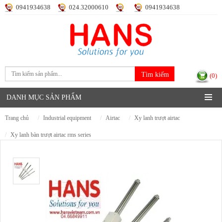
0941934638
024.32000610
0941934638
Đăng nhập
Đăng ký
(0)
DANH MỤC SẢN PHẨM
trang chủ
industrial equipment
airtac
xy lanh trượt airtac
xy lanh bàn trượt airtac rms series