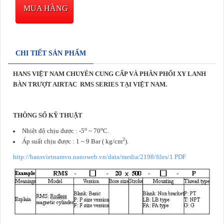
MUA HÀNG
CHI TIẾT SẢN PHẨM
HANS VIỆT NAM CHUYÊN CUNG CẤP VÀ PHÂN PHỐI XY LANH
BÀN TRƯỢT AIRTAC
RMS SERIES
TẠI VIỆT NAM.
THÔNG SỐ KỸ THUẬT
o
o
Nhiệt độ chịu được : -5
~ 70
C.
2
Áp suất chịu được : 1 ~ 9 Bar ( kg/cm
).
http://hansvietnamvn.nanoweb.vn/data/media/2198/files/1.PDF