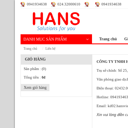
0941934638
024.32000610
0941934638
Trang chủ
Gi
DANH MỤC SẢN PHẨM
trang chủ
liên hệ
GIỎ HÀNG
CÔNG TY TNHH 
Sản phẩm :
(0)
Trụ sở chính: Số 2
Tổng tiền :
0
đ
Văn phòng giao dịc
Xem giỏ hàng
Điện thoại: 02432.
Hotline: 09419346
Email: kd02.hansvi
Xin vui lòng điền 