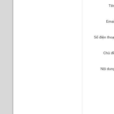
Tê
Ema
Số điện tho
Chủ đ
Nội du