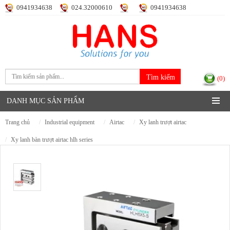
0941934638
024.32000610
0941934638
Đăng nhập
Đăng ký
(0)
DANH MỤC SẢN PHẨM
trang chủ
industrial equipment
airtac
xy lanh trượt airtac
xy lanh bàn trượt airtac hlh series