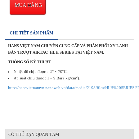
MUA HÀNG
CHI TIẾT SẢN PHẨM
HANS VIỆT NAM CHUYÊN CUNG CẤP VÀ PHÂN PHỐI XY LANH
BÀN TRƯỢT AIRTAC
HLH SERIES TẠI VIỆT NAM.
THÔNG SỐ KỸ THUẬT
o
o
Nhiệt độ chịu được : -5
~ 70
C.
2
Áp suất chịu được : 1 ~ 9 Bar ( kg/cm
).
http://hansvietnamvn.nanoweb.vn/data/media/2198/files/HLH%20SERIES.P
CÓ THỂ BẠN QUAN TÂM