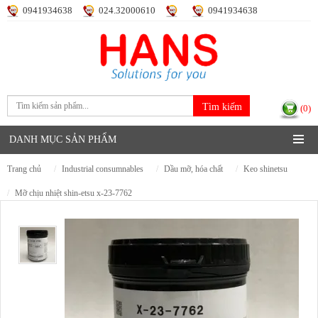
0941934638
024.32000610
0941934638
Đăng nhập
Đăng ký
(0)
DANH MỤC SẢN PHẨM
trang chủ
industrial consumnables
dầu mỡ, hóa chất
keo shinetsu
mỡ chịu nhiệt shin-etsu x-23-7762