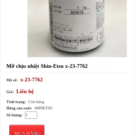
Mỡ chịu nhiệt Shin-Etsu x-23-7762
x-23-7762
Mã số:
Liên hệ
Giá:
Tình trạng:
Còn hàng
Hãng sản xuất:
SHINETSU
Số lượng:
MUA HÀNG