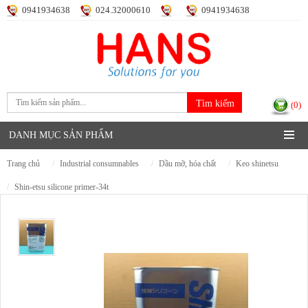
0941934638
024.32000610
0941934638
Đăng nhập
Đăng ký
(0)
DANH MỤC SẢN PHẨM
trang chủ
industrial consumnables
dầu mỡ, hóa chất
keo shinetsu
shin-etsu silicone primer-34t