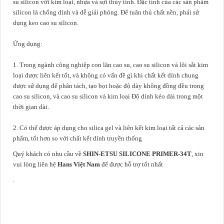
su silicon với kim loại, nhựa và sợi thủy tinh. Đặc tính của các sản phẩm
silicon là chống dính và dễ giải phóng. Để tuân thủ chất nền, phải sử
dụng keo cao su silicon.
Ứng dụng:
1. Trong ngành công nghiệp con lăn cao su, cao su silicon và lõi sắt kim
loại được liên kết tốt, và không có vấn đề gì khi chất kết dính chung
được sử dụng để phân tách, tạo bọt hoặc độ dày không đồng đều trong
cao su silicon, và cao su silicon và kim loại Độ dính kéo dài trong một
thời gian dài.
2. Có thể được áp dụng cho silica gel và liên kết kim loại tất cả các sản
phẩm, tốt hơn so với chất kết dính truyền thống
Quý khách có nhu cầu về
SHIN-ETSU SILICONE PRIMER-34T
, xin
vui lòng liên hệ
Hans Việt Nam
để được hỗ trợ tốt nhất
.