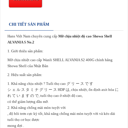
CHI TIẾT SẢN PHẨM
Hans Việt Nam chuyên cung cấp
Mỡ chịu nhiệt độ cao Showa Shell
ALVANIA S No.2
1. Giới thiệu sản phẩm:
Mỡ chịu nhiệt cao cấp Wanli
SHELL ALVANIA S2 400G
chính hãng
Showa Shell của Nhật Bản
2. Hiệu suất sản phẩm:
1.
Khả năng chịu nhiệt
?
Tuổi thọ cao グ リ ー ス で す
シ ェ ル ス タ ミ ナ グ リ ー ス HDP は, chịu nhiệt, ổn định axit hóa に
れ て い ま す の で, tuổi thọ cao ở nhiệt độ cao,
có thể giảm lượng dầu mỡ.
2.
Khả năng chống mài mòn tuyệt vời
, độ bôi trơn cực kỳ tốt, khả năng chống mài mòn tuyệt vời và kéo dài
tuổi thọ cơ học được
mong đợi .