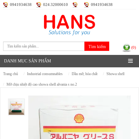
0941934638
024.32000610
0941934638
Đăng nhập
Đăng ký
(0)
DANH MỤC SẢN PHẨM
trang chủ
industrial consumnables
dầu mỡ, hóa chất
showa shell
mỡ chịu nhiệt độ cao showa shell alvania s no.2