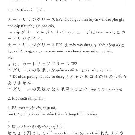
1. Giới thiệu sản phẩm:
カ ー ト リ ッ ジ グ リ ー ス EP2 là dầu gốc tinh luyện với các phụ gia
cao cấp như phụ gia cao cấp,
cao cấp グ リ ー ス を ジ ャ リ バ loại チ ュ ー ブ に kèm theo し た カ
ー ト リ ジ タ イ イ.
カ ー ト リ ッ ジ グ リ ー ス EP2 は, máy xây dựng を khởi động め と
し, xe tự động, shoyama, máy móc nói chung, máy nông nghiệp,
v.v.
ま た 、 カ ー ト リ ッ ジ グ リ ー ス EP2
＊ グ リ ー ス の 取 扱 い が quần áo dễ dàng, tay bẩn, tay bẩn.
＊ Để niêm phong nó, hãy sử dụng さ れ る た め ゴ ミ の 銀 の 心 合 が
あ り ま せ ん.
＊ グ リ ー ス の 无 駄 が な く 浌 済 's に ご sử dụng ま す trên cùng.
2. Hiệu suất sản phẩm:
1.
Bôi trơn tuyệt vời, chịu tải,
bôi trơn, chịu tải và các điều kiện sử dụng bình thường
.
2.
広 い dải nhiệt độ sử dụng 囲 囲
増 ち ょ う 剤 と し て khả năng chịu nhiệt の tuyệt vời れ た リ チ ウ