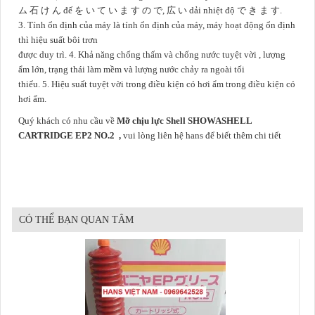
ム 石 け ん đế を い て い ま す の で, 広 い dải nhiệt độ で き ま す.
3.
Tính ổn định của máy là tính ổn định của máy, máy hoạt động ổn định
thì hiệu suất
bôi trơn
được duy trì.
4.
Khả năng chống thấm và chống nước tuyệt vời
, lượng
ẩm lớn, trạng thái làm mềm và lượng nước chảy ra ngoài tối
thiểu.
5.
Hiệu suất tuyệt vời trong điều kiện có
hơi ẩm trong điều kiện có
hơi ẩm.
Quý khách có nhu cầu về
Mỡ chịu lực Shell SHOWASHELL
CARTRIDGE EP2 NO.2 ,
vui lòng liên hệ hans để biết thêm chi tiết
CÓ THỂ BẠN QUAN TÂM