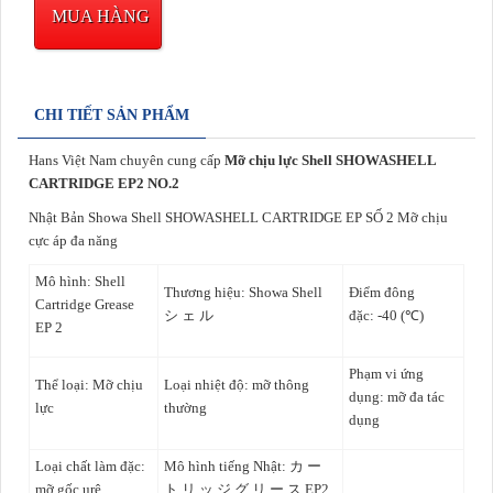
MUA HÀNG
CHI TIẾT SẢN PHẨM
Hans Việt Nam chuyên cung cấp
Mỡ chịu lực Shell SHOWASHELL
CARTRIDGE EP2 NO.2
Nhật Bản Showa Shell
SHOWASHELL CARTRIDGE EP SỐ 2
Mỡ chịu
cực áp đa năng
Mô hình:
Shell
Thương hiệu: Showa Shell
Điểm đông
Cartridge Grease
シ ェ ル
đặc:
-40
(℃)
EP 2
Phạm vi ứng
Thể loại: Mỡ chịu
Loại nhiệt độ: mỡ thông
dụng: mỡ đa tác
lực
thường
dụng
Loại chất làm đặc:
Mô hình tiếng Nhật: カ ー
mỡ gốc urê
ト リ ッ ジ グ リ ー ス EP2