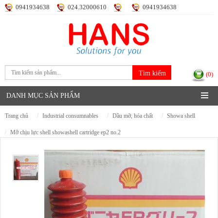
0941934638
024.32000610
0941934638
Đăng nhập
Đăng ký
(0)
DANH MỤC SẢN PHẨM
trang chủ
industrial consumnables
dầu mỡ, hóa chất
showa shell
mỡ chịu lực shell showashell cartridge ep2 no.2