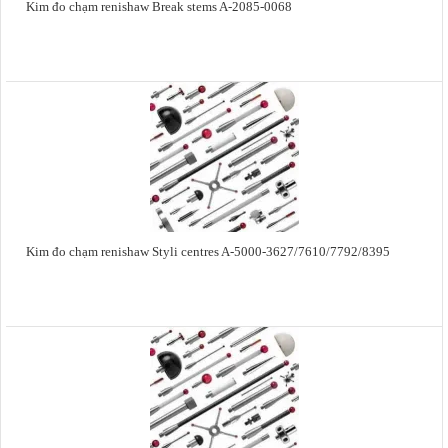
Kim đo chạm renishaw Break stems A-2085-0068
Kim đo chạm renishaw Styli centres A-5000-3627/7610/7792/8395