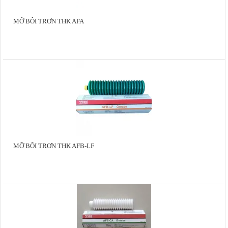
MỠ BÔI TRƠN THK AFA
MỠ BÔI TRƠN THK AFB-LF