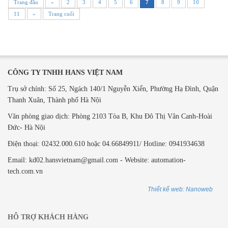
Trang đầu
«
2
3
4
5
6
7
8
9
10
11
»
Trang cuối
CÔNG TY TNHH HANS VIỆT NAM
Trụ sở chính: Số 25, Ngách 140/1 Nguyễn Xiển, Phường Hạ Đình, Quận
Thanh Xuân, Thành phố Hà Nội
Văn phòng giao dịch: ​Phòng 2103 Tòa B,
Khu Đô Thị Vân Canh-Hoài
Đức- Hà Nội
Điện thoại: 02432.000.610 hoặc 04.66849911/ Hotline: 0941934638
Email: kd02.hansvietnam@gmail.com - Website: automation-
tech.com.vn
Thiết kế web: Nanoweb
HỖ TRỢ KHÁCH HÀNG