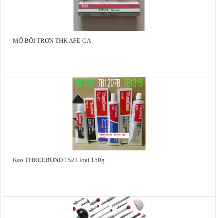
MỠ BÔI TRƠN THK AFE-CA
Keo THREEBOND 1521 loại 150g