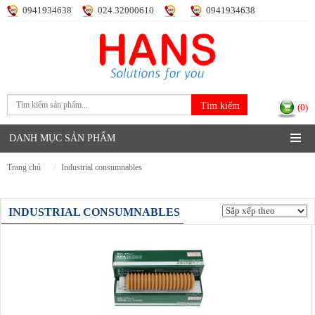
0941934638
024.32000610
0941934638
Đăng nhập
Đăng ký
(0)
DANH MỤC SẢN PHẨM
trang chủ
industrial consumnables
INDUSTRIAL CONSUMNABLES
Hiển thị