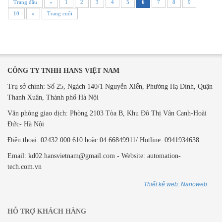
Trang đầu
«
1
2
3
4
5
6
7
8
9
10
»
Trang cuối
CÔNG TY TNHH HANS VIỆT NAM
Trụ sở chính: Số 25, Ngách 140/1 Nguyễn Xiển, Phường Hạ Đình, Quận
Thanh Xuân, Thành phố Hà Nội
Văn phòng giao dịch: ​Phòng 2103 Tòa B,
Khu Đô Thị Vân Canh-Hoài
Đức- Hà Nội
Điện thoại: 02432.000.610 hoặc 04.66849911/ Hotline: 0941934638
Email: kd02.hansvietnam@gmail.com - Website: automation-
tech.com.vn
Thiết kế web: Nanoweb
HỖ TRỢ KHÁCH HÀNG