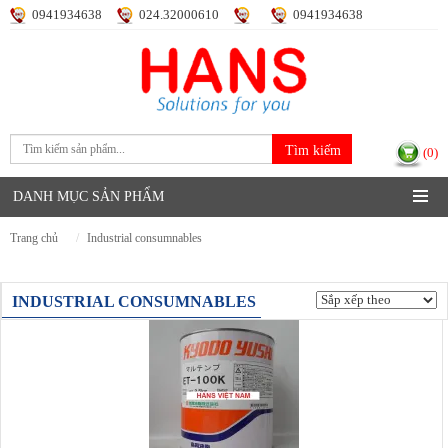
0941934638
024.32000610
0941934638
Đăng nhập
Đăng ký
(0)
DANH MỤC SẢN PHẨM
trang chủ
industrial consumnables
INDUSTRIAL CONSUMNABLES
Hiển thị