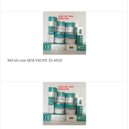
Mỡ bôi trơn MOLYKOTE X5-6020