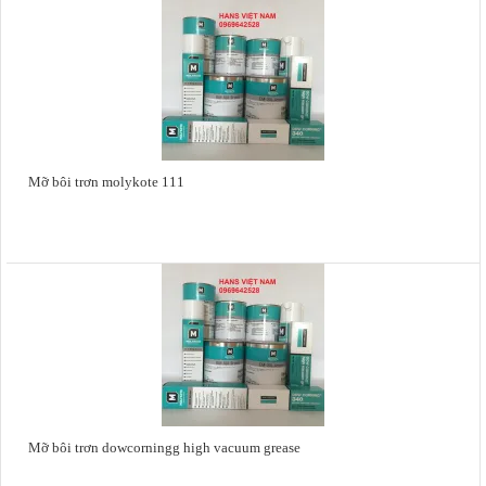
Mỡ bôi trơn molykote 111
Mỡ bôi trơn dowcorningg high vacuum grease