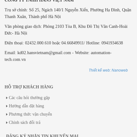
CÔNG TY TNHH HANS VIỆT NAM
Trụ sở chính: Số 25, Ngách 140/1 Nguyễn Xiển, Phường Hạ Đình, Quận
Thanh Xuân, Thành phố Hà Nội
Văn phòng giao dịch: ​Phòng 2103 Tòa B,
Khu Đô Thị Vân Canh-Hoài
Đức- Hà Nội
Điện thoại: 02432.000.610 hoặc 04.66849911/ Hotline: 0941934638
Email: kd02.hansvietnam@gmail.com - Website: automation-
tech.com.vn
Thiết kế web: Nanoweb
HỖ TRỢ KHÁCH HÀNG
Các câu hỏi thường gặp
Hướng dẫn đặt hàng
Phương thức vận chuyển
Chính sách đổi trả
ĐĂNG KÝ NHẬN TIN KHUYẾN MẠI