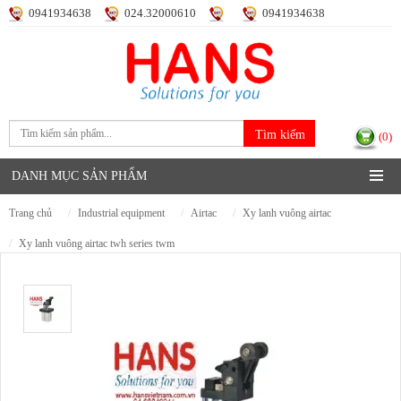
0941934638
024.32000610
0941934638
Đăng nhập
Đăng ký
(0)
DANH MỤC SẢN PHẨM
trang chủ
industrial equipment
airtac
xy lanh vuông airtac
xy lanh vuông airtac twh series twm