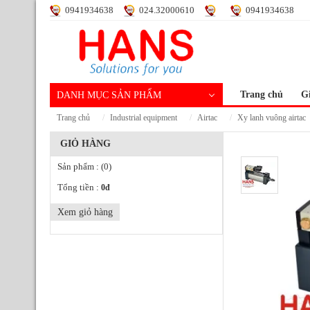
0941934638
024.32000610
0941934638
Trang chủ
Gi
DANH MỤC SẢN PHẨM
trang chủ
industrial equipment
airtac
xy lanh vuông airtac
GIỎ HÀNG
Sản phẩm :
(0)
Tổng tiền :
0
đ
Xem giỏ hàng