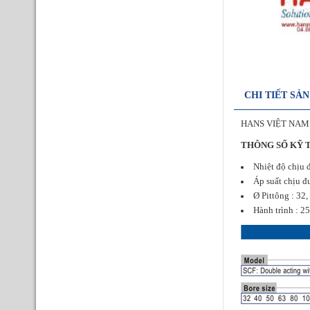
CHI TIẾT SẢ
HANS VIỆT NAM
THÔNG SỐ KỸ 
Nhiệt độ chịu đ
Áp suất chịu đư
Ø Pittông : 32,
Hành trình : 