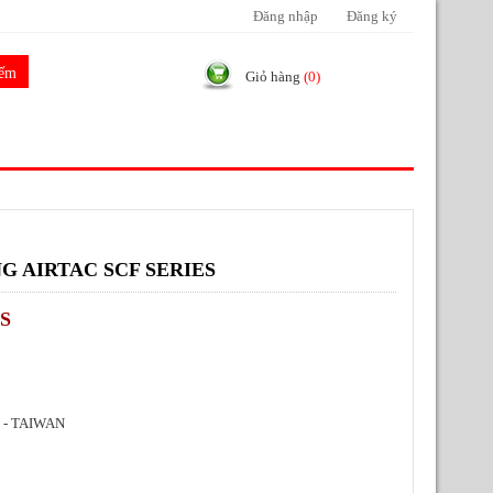
Đăng nhập
Đăng ký
Giỏ hàng
(0)
G AIRTAC SCF SERIES
S
 - TAIWAN