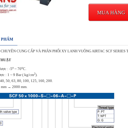
MUA HÀNG
N PHẨM
 CHUYÊN CUNG CẤP VÀ PHÂN PHỐI XY LANH VUÔNG AIRTAC SCF SERIES T
THUẬT
o
o
ược : -5
~ 70
C.
2
ợc : 1 ~ 9 Bar ( kg/cm
).
 40, 50, 63, 80, 100, 125, 160, 200.
25 mm → 2000 mm.