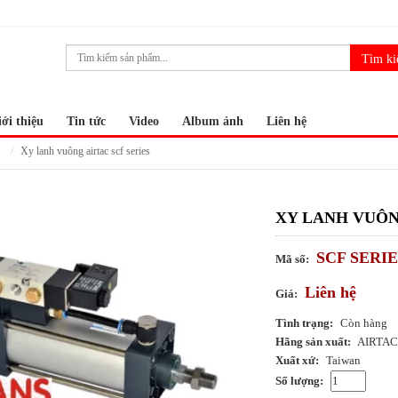
ới thiệu
Tin tức
Video
Album ảnh
Liên hệ
xy lanh vuông airtac scf series
XY LANH VUÔN
SCF SERIE
Mã số:
Liên hệ
Giá:
Tình trạng:
Còn hàng
Hãng sản xuất:
AIRTAC
Xuất xứ:
Taiwan
Số lượng: