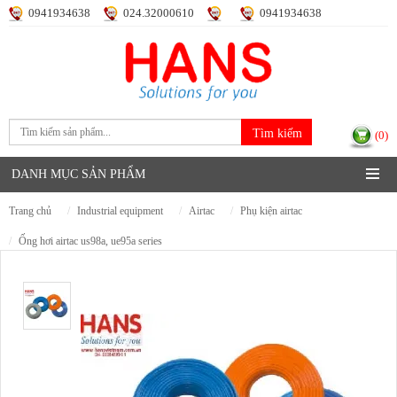
0941934638
024.32000610
0941934638
Đăng nhập
Đăng ký
(0)
DANH MỤC SẢN PHẨM
trang chủ
industrial equipment
airtac
phụ kiện airtac
ống hơi airtac us98a, ue95a series