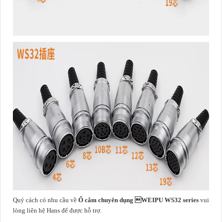
Quý cách có nhu cầu về
Ổ cắm chuyên dụng WEIPU WS32 series
vui
lòng liên hệ Hans để được hỗ trợ.