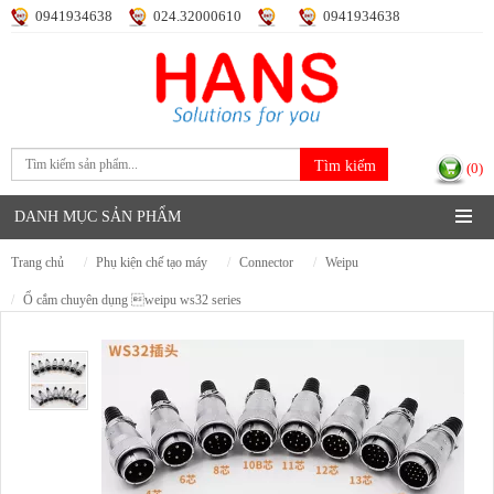
0941934638
024.32000610
0941934638
Đăng nhập
Đăng ký
(0)
DANH MỤC SẢN PHẨM
trang chủ
phụ kiện chế tạo máy
connector
weipu
ổ cắm chuyên dụng weipu ws32 series