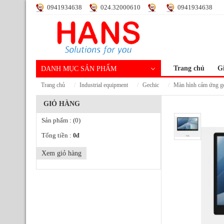
0941934638
024.32000610
0941934638
Trang chủ
Gi
DANH MỤC SẢN PHẨM
trang chủ
industrial equipment
gechic
màn hình cảm ứng g
GIỎ HÀNG
Sản phẩm :
(0)
Tổng tiền :
0
đ
Xem giỏ hàng