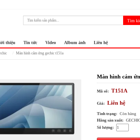
ới thiệu
Tin tức
Video
Album ảnh
Liên hệ
echic
màn hình cảm ứng gechic t151a
Màn hình cảm ứn
T151A
Mã số:
Liên hệ
Giá:
Tình trạng:
Còn hàng
Hãng sản xuất:
GECHI
Số lượng: