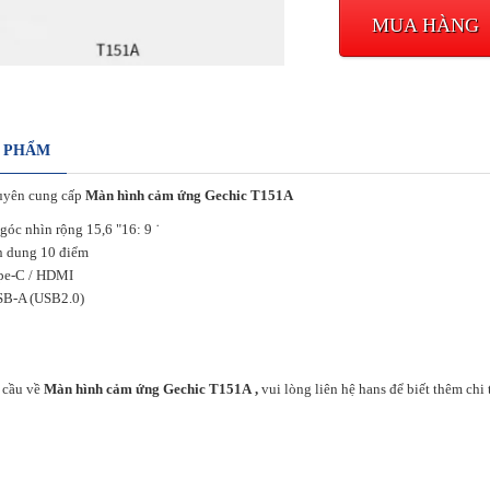
MUA HÀNG
N PHẨM
uyên cung cấp
Màn hình cảm ứng Gechic T151A
góc nhìn rộng 15,6 "16: 9 ˙
n dung 10 điểm
pe-C / HDMI
SB-A (USB2.0)
 cầu về
Màn hình cảm ứng Gechic T151A ,
vui lòng liên hệ hans để biết thêm chi 