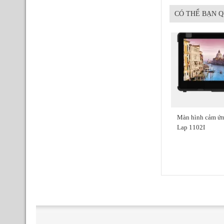
CÓ THỂ BẠN 
Màn hình cảm ứn
Lap 1102I