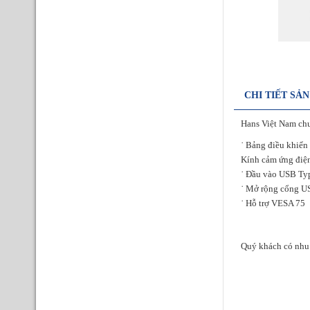
CHI TIẾT SẢ
Hans Việt Nam ch
˙ Bảng điều khiển 
Kính cảm ứng điệ
˙ Đầu vào USB Ty
˙ Mở rộng cổng U
˙ Hỗ trợ VESA 75
Quý khách có nhu