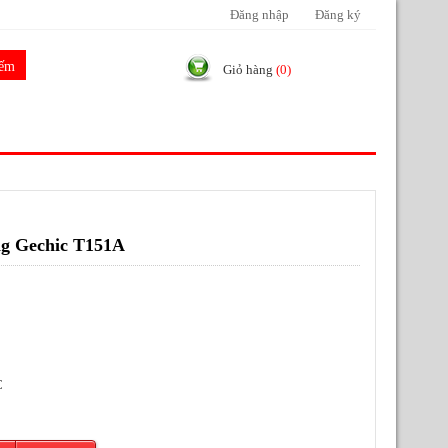
Đăng nhập
Đăng ký
Giỏ hàng
(0)
g Gechic T151A
C