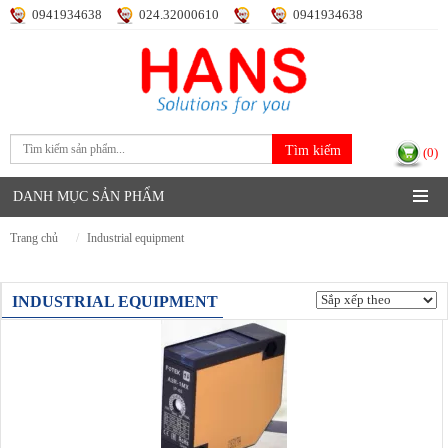
0941934638
024.32000610
0941934638
Đăng nhập
Đăng ký
(0)
DANH MỤC SẢN PHẨM
trang chủ
industrial equipment
INDUSTRIAL EQUIPMENT
Hiển thị