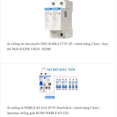
Át chống sét lan truyền NXU-II 40kA 275V 2P / chính hãng Chint / thay
thế NU6-II EZ9L33620 - B2H8
Át chống rò NXBLE-63 63A 1P+N 30mA 6kA / chính hãng Chint /
Aptomat chống giật RCBO NXBLE-63 C63