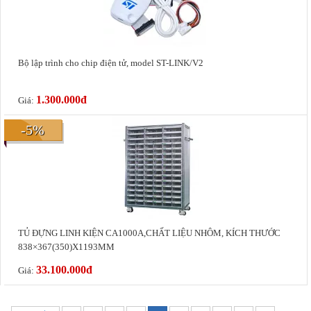
Bộ lập trình cho chip điện tử, model ST-LINK/V2
1.300.000
đ
Giá:
-5%
TỦ ĐỰNG LINH KIỆN CA1000A,CHẤT LIỆU NHÔM, KÍCH THƯỚC
838×367(350)X1193MM
33.100.000
đ
Giá: