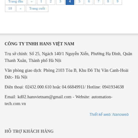
Trang đầu
«
1
2
3
4
5
6
7
8
9
10
»
Trang cuối
CÔNG TY TNHH HANS VIỆT NAM
Trụ sở chính: Số 25, Ngách 140/1 Nguyễn Xiển, Phường Hạ Đình, Quận
Thanh Xuân, Thành phố Hà Nội
Văn phòng giao dịch: ​Phòng 2103 Tòa B,
Khu Đô Thị Vân Canh-Hoài
Đức- Hà Nội
Điện thoại: 02432.000.610 hoặc 04.66849911/ Hotline: 0941934638
Email: kd02.hansvietnam@gmail.com - Website: automation-
tech.com.vn
Thiết kế web: Nanoweb
HỖ TRỢ KHÁCH HÀNG