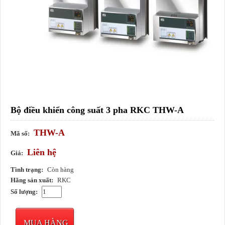
Bộ điều khiển công suất 3 pha RKC THW-A
THW-A
Mã số:
Liên hệ
Giá:
Tình trạng:
Còn hàng
Hãng sản xuất:
RKC
Số lượng:
MUA HÀNG