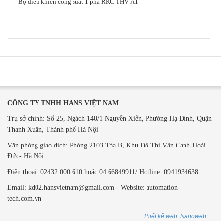
Bộ điều khiển công suất 1 pha RKC THV-A1
CÔNG TY TNHH HANS VIỆT NAM
Trụ sở chính: Số 25, Ngách 140/1 Nguyễn Xiển, Phường Hạ Đình, Quận
Thanh Xuân, Thành phố Hà Nội
Văn phòng giao dịch: ​Phòng 2103 Tòa B,
Khu Đô Thị Vân Canh-Hoài
Đức- Hà Nội
Điện thoại: 02432.000.610 hoặc 04.66849911/ Hotline: 0941934638
Email: kd02.hansvietnam@gmail.com - Website: automation-
tech.com.vn
Thiết kế web: Nanoweb