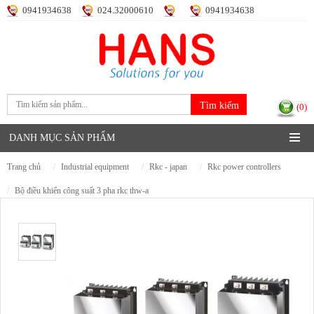
0941934638
024.32000610
0941934638
Đăng nhập
Đăng ký
(0)
DANH MỤC SẢN PHẨM
trang chủ
industrial equipment
rkc - japan
rkc power controllers
bộ điều khiển công suất 3 pha rkc thw-a