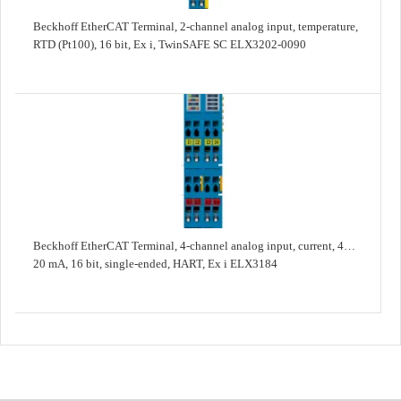
Beckhoff EtherCAT Terminal, 2-channel analog input, temperature,
RTD (Pt100), 16 bit, Ex i, TwinSAFE SC ELX3202-0090
Beckhoff EtherCAT Terminal, 4-channel analog input, current, 4…
20 mA, 16 bit, single-ended, HART, Ex i ELX3184