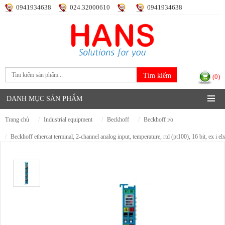
0941934638
024.32000610
0941934638
Đăng nhập
Đăng ký
(0)
DANH MỤC SẢN PHẨM
trang chủ
industrial equipment
beckhoff
beckhoff i/o
beckhoff ethercat terminal, 2-channel analog input, temperature, rtd (pt100), 16 bit, ex i e