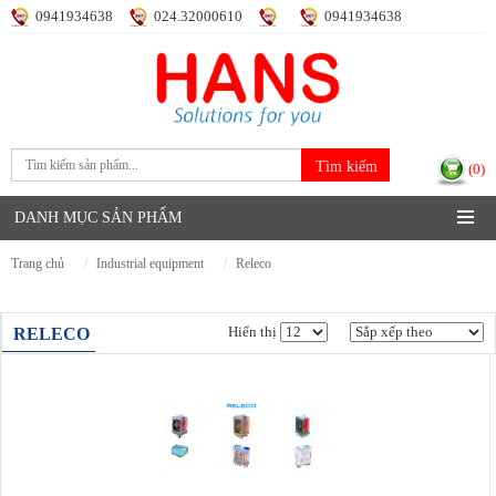
0941934638
024.32000610
0941934638
Đăng nhập
Đăng ký
(0)
DANH MỤC SẢN PHẨM
trang chủ
industrial equipment
releco
RELECO
Hiển thị